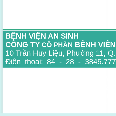
BỆNH VIỆN AN SINH
CÔNG TY
BỆNH VIỆN
CỔ PHẦN
10 Trần Huy Liệu, Phường 11, Q
Điện thoại: 84 - 28 - 3845.777
3847.6734
Email: info@ansinh.com.vn, Web
Giấy phép kinh doanh số : 03
thuộc Sở Kế Hoạch Và Đầu Tư T
Người đại diện: TS BS Mai Văn Đ
Thiết kế bởi Sao Viet IT