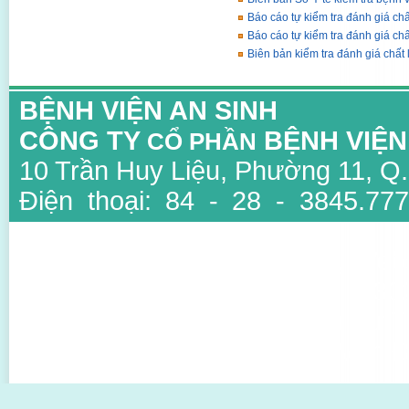
Báo cáo tự kiểm tra đánh giá c
Báo cáo tự kiểm tra đánh giá c
Biên bản kiểm tra đánh giá chấ
BỆNH VIỆN AN SINH
CÔNG TY
BỆNH VIỆN
CỔ PHẦN
10 Trần Huy Liệu, Phường 11, Q
Điện thoại: 84 - 28 - 3845.777
3847.6734
Email: info@ansinh.com.vn, Web
Giấy phép kinh doanh số : 03
thuộc Sở Kế Hoạch Và Đầu Tư T
Người đại diện: TS BS Mai Văn Đ
Thiết kế bởi Sao Viet IT