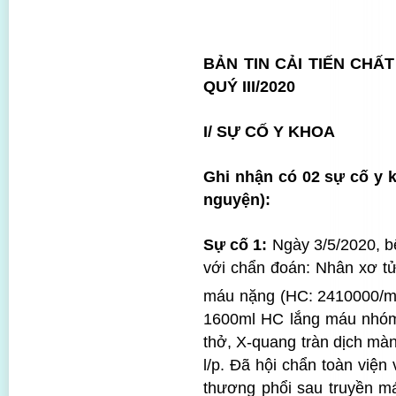
BẢN TIN CẢI TIẾN CH
QUÝ III
/
2020
I/ SỰ CỐ Y KHOA
Ghi nhận có 02 sự cố y 
nguyện):
Sự cố 1:
Ngày 3/5/2020, b
với chẩn đoán: Nhân xơ tử
máu nặng (HC: 2410000/
1600ml HC lắng máu nhóm 
thở, X-quang tràn dịch mà
l/p. Đã hội chẩn toàn việ
thương phổi sau truyền m