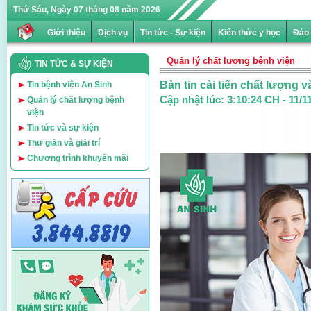
Thứ Sáu, Ngày 07 tháng 08 năm 2026
Giới thiệu
Dịch vụ
Tin tức - Sự kiện
Kiến thức y học
Đào 
Quản lý chất lượng bệnh viện
TIN TỨC & SỰ KIỆN
Bản tin cải tiến chất lượng 
Tin bệnh viện An Sinh
Cập nhật lúc:
3:10:24 CH - 11/1
Quản lý chất lượng bệnh
viện
Tin tức và sự kiện
Thư giãn và giải trí
Chương trình khuyến mãi