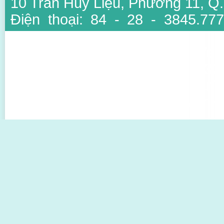
10 Trần Huy Liệu, Phường 11, Q
Điện thoại: 84 - 28 - 3845.777
3847.6734
Email: info@ansinh.com.vn, Web
Giấy phép kinh doanh số : 03
thuộc Sở Kế Hoạch Và Đầu Tư T
Người đại diện: TS BS Mai Văn Đ
Thiết kế bởi Sao Viet IT